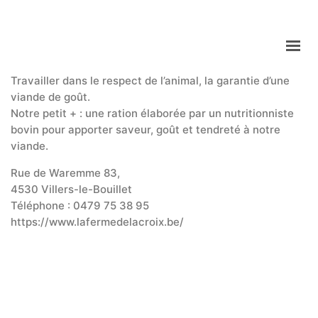
La Ferme de la Croix
Travailler dans le respect de l’animal, la garantie d’une
ACCUEIL
viande de goût.
Notre petit + : une ration élaborée par un nutritionniste
RÉPERTOIRE
bovin pour apporter saveur, goût et tendreté à notre
INSPIRATIONS
viande.
À PROPOS
Rue de Waremme 83,
4530 Villers-le-Bouillet
Téléphone :
0479 75 38 95
https://www.lafermedelacroix.be/