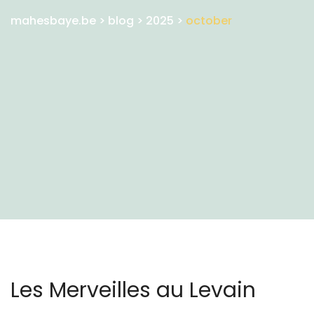
mahesbaye.be
>
blog
>
2025
>
october
Les Merveilles au Levain